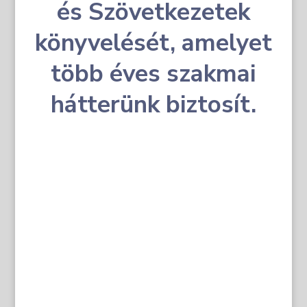
és Szövetkezetek
könyvelését, amelyet
több éves szakmai
hátterünk biztosít.
​Szolgáltatásaink:
Társasház működésének teljes körű
könyvelése, társasházkezelő
programmal;
Egyedi tulajdonosi folyószámlán